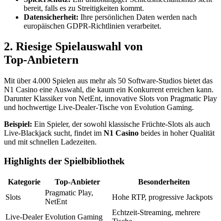
bereit, falls es zu Streitigkeiten kommt.
Datensicherheit:
Ihre persönlichen Daten werden nach
europäischen GDPR‑Richtlinien verarbeitet.
2. Riesige Spielauswahl von
Top‑Anbietern
Mit über 4.000 Spielen aus mehr als 50 Software‑Studios bietet das
N1 Casino eine Auswahl, die kaum ein Konkurrent erreichen kann.
Darunter Klassiker von NetEnt, innovative Slots von Pragmatic Play
und hochwertige Live‑Dealer‑Tische von Evolution Gaming.
Beispiel:
Ein Spieler, der sowohl klassische Früchte‑Slots als auch
Live‑Blackjack sucht, findet im
N1 Casino
beides in hoher Qualität
und mit schnellen Ladezeiten.
Highlights der Spielbibliothek
Kategorie
Top‑Anbieter
Besonderheiten
Pragmatic Play,
Slots
Hohe RTP, progressive Jackpots
NetEnt
Echtzeit‑Streaming, mehrere
Live‑Dealer
Evolution Gaming