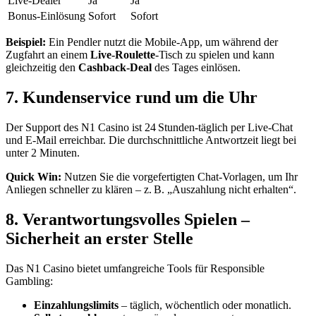
Live‑Dealer
Ja
Ja
Bonus‑Einlösung
Sofort
Sofort
Beispiel:
Ein Pendler nutzt die Mobile‑App, um während der
Zugfahrt an einem
Live‑Roulette
‑Tisch zu spielen und kann
gleichzeitig den
Cashback‑Deal
des Tages einlösen.
7. Kundenservice rund um die Uhr
Der Support des N1 Casino ist 24 Stunden‑täglich per Live‑Chat
und E‑Mail erreichbar. Die durchschnittliche Antwortzeit liegt bei
unter 2 Minuten.
Quick Win:
Nutzen Sie die vorgefertigten Chat‑Vorlagen, um Ihr
Anliegen schneller zu klären – z. B. „Auszahlung nicht erhalten“.
8. Verantwortungsvolles Spielen –
Sicherheit an erster Stelle
Das N1 Casino bietet umfangreiche Tools für Responsible
Gambling:
Einzahlungslimits
– täglich, wöchentlich oder monatlich.