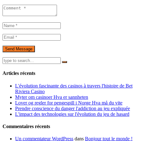
Articles récents
L'évolution fascinante des casinos à travers l'histoire de Bet
Riviera Casino
Myter om casinoer Hva er sannheten
Lover og regler for pengespill i Norge Hva må du vite
Prendre conscience du danger l'addiction au jeu expliquée
L'impact des technologies sur l'évolution du jeu de hasard
Commentaires récents
Un commentateur WordPress
dans
Bonjour tout le monde !