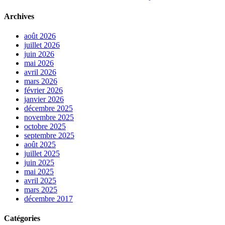
Archives
août 2026
juillet 2026
juin 2026
mai 2026
avril 2026
mars 2026
février 2026
janvier 2026
décembre 2025
novembre 2025
octobre 2025
septembre 2025
août 2025
juillet 2025
juin 2025
mai 2025
avril 2025
mars 2025
décembre 2017
Catégories