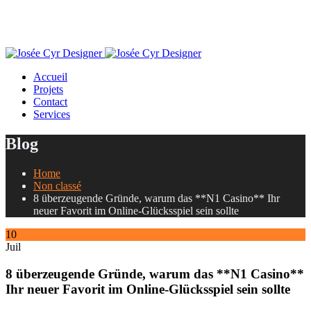
Accueil
Projets
Contact
Services
Blog
Home
Non classé
8 überzeugende Gründe, warum das **N1 Casino** Ihr
neuer Favorit im Online‑Glücksspiel sein sollte
10
Juil
8 überzeugende Gründe, warum das **N1 Casino**
Ihr neuer Favorit im Online‑Glücksspiel sein sollte