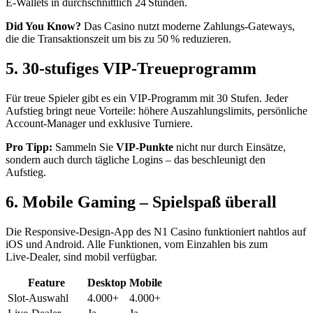
E‑Wallets in durchschnittlich 24 Stunden.
Did You Know?
Das Casino nutzt moderne Zahlungs‑Gateways,
die die Transaktionszeit um bis zu 50 % reduzieren.
5. 30‑stufiges VIP‑Treueprogramm
Für treue Spieler gibt es ein VIP‑Programm mit 30 Stufen. Jeder
Aufstieg bringt neue Vorteile: höhere Auszahlungslimits, persönliche
Account‑Manager und exklusive Turniere.
Pro Tipp:
Sammeln Sie
VIP‑Punkte
nicht nur durch Einsätze,
sondern auch durch tägliche Logins – das beschleunigt den
Aufstieg.
6. Mobile Gaming – Spielspaß überall
Die Responsive‑Design‑App des N1 Casino funktioniert nahtlos auf
iOS und Android. Alle Funktionen, vom Einzahlen bis zum
Live‑Dealer, sind mobil verfügbar.
Feature
Desktop
Mobile
Slot‑Auswahl
4.000+
4.000+