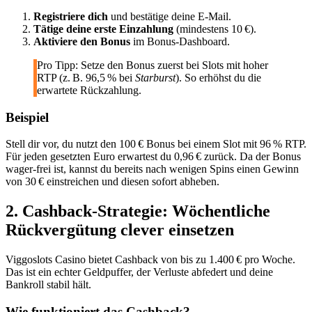
Registriere dich
und bestätige deine E‑Mail.
Tätige deine erste Einzahlung
(mindestens 10 €).
Aktiviere den Bonus
im Bonus‑Dashboard.
Pro Tipp: Setze den Bonus zuerst bei Slots mit hoher
RTP (z. B. 96,5 % bei
Starburst
). So erhöhst du die
erwartete Rückzahlung.
Beispiel
Stell dir vor, du nutzt den 100 € Bonus bei einem Slot mit 96 % RTP.
Für jeden gesetzten Euro erwartest du 0,96 € zurück. Da der Bonus
wager‑frei ist, kannst du bereits nach wenigen Spins einen Gewinn
von 30 € einstreichen und diesen sofort abheben.
2. Cashback‑Strategie: Wöchentliche
Rückvergütung clever einsetzen
Viggoslots Casino bietet Cashback von bis zu 1.400 € pro Woche.
Das ist ein echter Geldpuffer, der Verluste abfedert und deine
Bankroll stabil hält.
Wie funktioniert das Cashback?