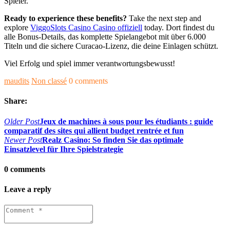
Spieler.
Ready to experience these benefits?
Take the next step and
explore
ViggoSlots Casino Casino offiziell
today. Dort findest du
alle Bonus‑Details, das komplette Spielangebot mit über 6.000
Titeln und die sichere Curacao‑Lizenz, die deine Einlagen schützt.
Viel Erfolg und spiel immer verantwortungsbewusst!
maudits
Non classé
0 comments
Share:
Navigation
Older Post
Jeux de machines à sous pour les étudiants : guide
comparatif des sites qui allient budget rentrée et fun
de
Newer Post
Realz Casino: So finden Sie das optimale
l’article
Einsatzlevel für Ihre Spielstrategie
0 comments
Leave a reply