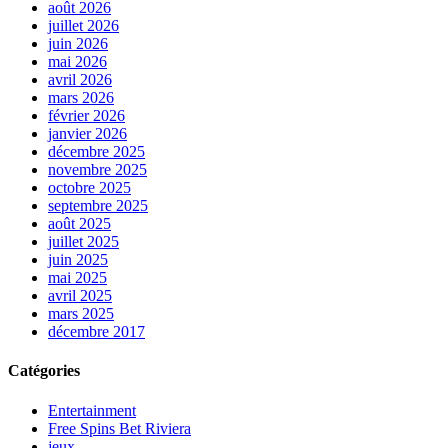
août 2026
juillet 2026
juin 2026
mai 2026
avril 2026
mars 2026
février 2026
janvier 2026
décembre 2025
novembre 2025
octobre 2025
septembre 2025
août 2025
juillet 2025
juin 2025
mai 2025
avril 2025
mars 2025
décembre 2017
Catégories
Entertainment
Free Spins Bet Riviera
jeux