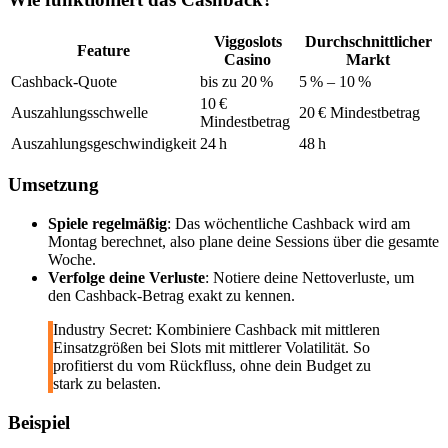
Viggoslots
Durchschnittlicher
Feature
Casino
Markt
Cashback‑Quote
bis zu 20 %
5 % – 10 %
10 €
Auszahlungsschwelle
20 € Mindestbetrag
Mindestbetrag
Auszahlungsgeschwindigkeit
24 h
48 h
Umsetzung
Spiele regelmäßig
: Das wöchentliche Cashback wird am
Montag berechnet, also plane deine Sessions über die gesamte
Woche.
Verfolge deine Verluste
: Notiere deine Nettoverluste, um
den Cashback‑Betrag exakt zu kennen.
Industry Secret: Kombiniere Cashback mit mittleren
Einsatzgrößen bei Slots mit mittlerer Volatilität. So
profitierst du vom Rückfluss, ohne dein Budget zu
stark zu belasten.
Beispiel