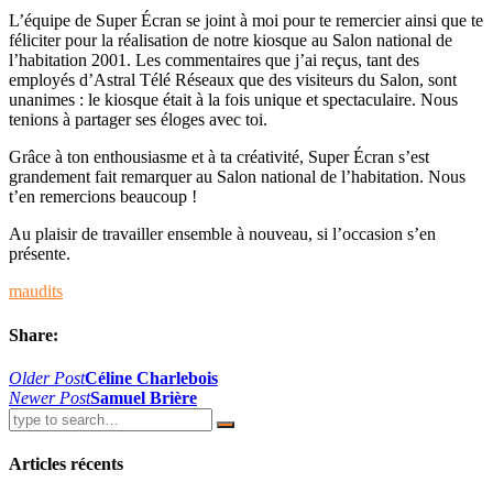
L’équipe de Super Écran se joint à moi pour te remercier ainsi que te
féliciter pour la réalisation de notre kiosque au Salon national de
l’habitation 2001. Les commentaires que j’ai reçus, tant des
employés d’Astral Télé Réseaux que des visiteurs du Salon, sont
unanimes : le kiosque était à la fois unique et spectaculaire. Nous
tenions à partager ses éloges avec toi.
Grâce à ton enthousiasme et à ta créativité, Super Écran s’est
grandement fait remarquer au Salon national de l’habitation. Nous
t’en remercions beaucoup !
Au plaisir de travailler ensemble à nouveau, si l’occasion s’en
présente.
maudits
Share:
Navigation
Older Post
Céline Charlebois
Newer Post
Samuel Brière
de
l’article
Articles récents