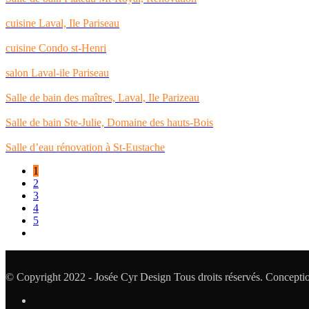
cuisine Laval, Ile Pariseau
cuisine Condo st-Henri
salon Laval-ile Pariseau
Salle de bain des maîtres, Laval, Ile Parizeau
Salle de bain Ste-Julie, Domaine des hauts-Bois
Salle d’eau rénovation à St-Eustache
1
2
3
4
5
© Copyright 2022 - Josée Cyr Design Tous droits réservés. Concept