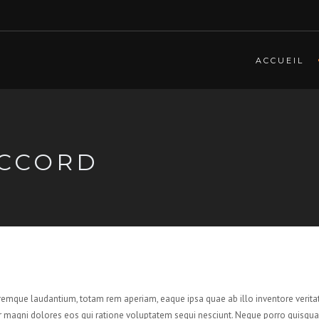
ACCUEIL
ACCORD
remque laudantium, totam rem aperiam, eaque ipsa quae ab illo inventore veritat
r magni dolores eos qui ratione voluptatem sequi nesciunt. Neque porro quisquam 