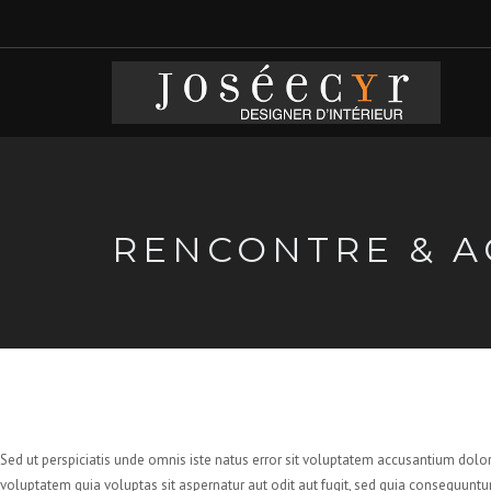
RENCONTRE & 
Sed ut perspiciatis unde omnis iste natus error sit voluptatem accusantium dolo
voluptatem quia voluptas sit aspernatur aut odit aut fugit, sed quia consequuntu