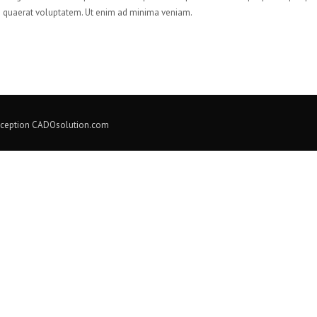
quaerat voluptatem. Ut enim ad minima veniam.
nception
CADOsolution.com