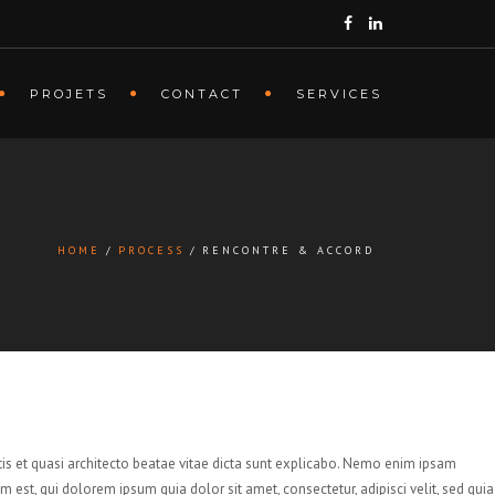
PROJETS
CONTACT
SERVICES
HOME
PROCESS
RENCONTRE & ACCORD
is et quasi architecto beatae vitae dicta sunt explicabo. Nemo enim ipsam
est, qui dolorem ipsum quia dolor sit amet, consectetur, adipisci velit, sed quia