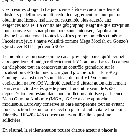
Ces mesures obligent chaque licence à être revue annuellement ;
plusieurs plateformes ont dû céder leur agrément britannique pour
obtenir une licence maltaise ou espagnole plus adaptée aux
exigences locales. La contrainte géographique signifie que lorsqu’un
joueur ouvre son smartphone hors zone autorisée, l’application
bloque instantanément toutes les offres promotionnelles et même
l’accès aux jeux à haute volatilité comme Mega Moolah ou Gonzo’s
Quest avec RTP supérieur à 96 %.
Le mobile s’est imposé comme canal privilégié parce qu’il permet
aux opérateurs d’intégrer directement KYC automatisé via la caméra
du téléphone tout en conservant un contrôle granulaire sur la
localisation GPS du joueur. Un grand groupe fictif – EuroPlay
Gaming – a ainsi migré son tableau de bord VIP vers une
application native iOS/Android capable d’ajuster automatiquement
le niveau « Gold » dès que le joueur franchit le seuil de €500
deposités tout en restant dans une juridiction autorisée par licence
Malta Gaming Authority (MGA). Grâce à cette approche
modulable, EuroPlay conserve sa base européenne tout en évitant
toute sanction liée au non‑respect du plafond publicitaire fixé par la
Directive UE‑2023/45 concernant les notifications push non
sollicitées.
En résumé, la réglementation pousse chaque acteur à placer le