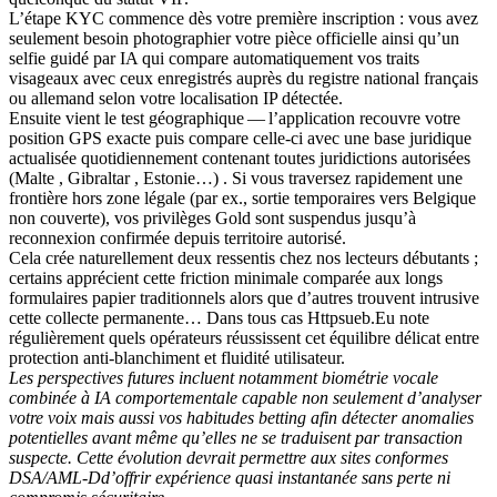
L’étape KYC commence dès votre première inscription : vous avez
seulement besoin photographier votre pièce officielle ainsi qu’un
selfie guidé par IA qui compare automatiquement vos traits
visageaux avec ceux enregistrés auprès du registre national français
ou allemand selon votre localisation IP détectée.
Ensuite vient le test géographique — l’application recouvre votre
position GPS exacte puis compare celle-ci avec une base juridique
actualisée quotidiennement contenant toutes juridictions autorisées
(Malte , Gibraltar , Estonie…) . Si vous traversez rapidement une
frontière hors zone légale (par ex., sortie temporaires vers Belgique
non couverte), vos privilèges Gold sont suspendus jusqu’à
reconnexion confirmée depuis territoire autorisé.
Cela crée naturellement deux ressentis chez nos lecteurs débutants ;
certains apprécient cette friction minimale comparée aux longs
formulaires papier traditionnels alors que d’autres trouvent intrusive
cette collecte permanente… Dans tous cas Httpsueb.Eu note
régulièrement quels opérateurs réussissent cet équilibre délicat entre
protection anti‐blanchiment et fluidité utilisateur.
Les perspectives futures incluent notamment biométrie vocale
combinée à IA comportementale capable non seulement d’analyser
votre voix mais aussi vos habitudes betting afin détecter anomalies
potentielles avant même qu’elles ne se traduisent par transaction
suspecte. Cette évolution devrait permettre aux sites conformes
DSA/AML‐D​d’offrir expérience quasi instantanée sans perte ni