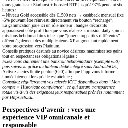
tours gratuits sur Starburst + boosted RTP jusqu’à 97% pendant six
heures ;
– Niveau Gold accessible dès €1500 nets → cashback mensuel fixe
‑5% pouvant être réinvesti directement via bouton “recharge”.
La gamification joue ici un rôle moteur ; badges décoratifs
apparaissent côté profil lorsque vous réalisez « mission daily spin »,
missions hebdomadaires telles que “jouer cinq parties différentes”
offrent également des multiplicateurs XP augmentant rapidement
votre progression vers Platinum.
Conseils pratiques destinés au novice désireux maximiser ses gains
tout en respectant ses obligations légales :
Fixez-vous clairement une bankroll hebdomadaire (exemple €50)
puis suivez-la grâce au tableau dédié intégré sous Android/iOS.;
Activez alertes limite perdue (€20) afin que l’app vous informe
immédiatement lorsqu’elle est atteinte.;
Consultez régulièrement vos relevés KYC disponibles dans “Mon
compte > Historique compliance”, ce qui assure transparence
totale vis-à-vis des exigences jeux responsables prônées notamment
par
Httpsueb.Eu
.
Perspectives d’avenir : vers une
expérience VIP omnicanale et
responsable