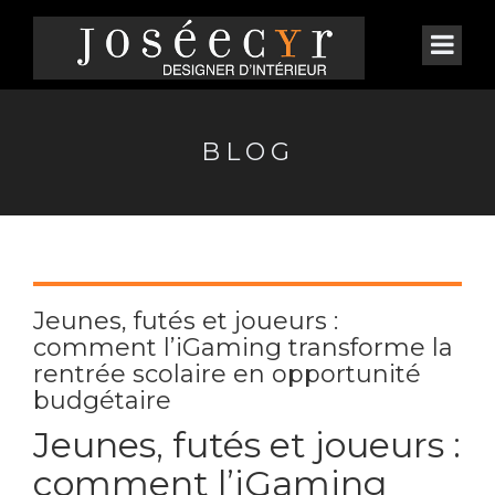
BLOG
Jeunes, futés et joueurs :
comment l’iGaming transforme la
rentrée scolaire en opportunité
budgétaire
Jeunes, futés et joueurs :
comment l’iGaming