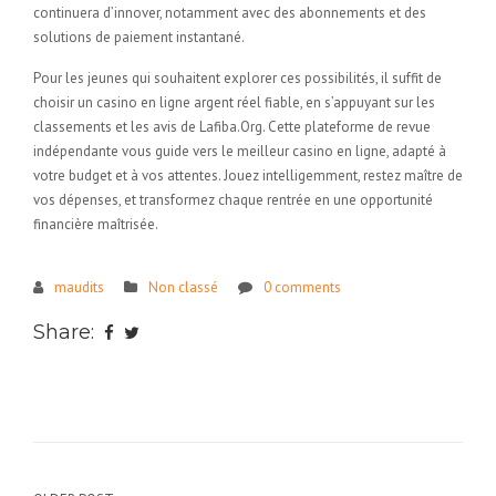
continuera d’innover, notamment avec des abonnements et des
solutions de paiement instantané.
Pour les jeunes qui souhaitent explorer ces possibilités, il suffit de
choisir un casino en ligne argent réel fiable, en s’appuyant sur les
classements et les avis de Lafiba.Org. Cette plateforme de revue
indépendante vous guide vers le meilleur casino en ligne, adapté à
votre budget et à vos attentes. Jouez intelligemment, restez maître de
vos dépenses, et transformez chaque rentrée en une opportunité
financière maîtrisée.
maudits
Non classé
0 comments
Share: