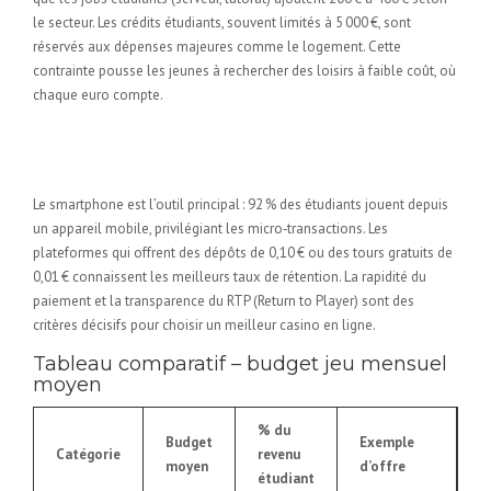
le secteur. Les crédits étudiants, souvent limités à 5 000 €, sont
réservés aux dépenses majeures comme le logement. Cette
contrainte pousse les jeunes à rechercher des loisirs à faible coût, où
chaque euro compte.
Comportement de consommation
digitale – 110 mots
Le smartphone est l’outil principal : 92 % des étudiants jouent depuis
un appareil mobile, privilégiant les micro‑transactions. Les
plateformes qui offrent des dépôts de 0,10 € ou des tours gratuits de
0,01 € connaissent les meilleurs taux de rétention. La rapidité du
paiement et la transparence du RTP (Return to Player) sont des
critères décisifs pour choisir un meilleur casino en ligne.
Tableau comparatif – budget jeu mensuel
moyen
% du
Budget
Exemple
Catégorie
revenu
moyen
d’offre
étudiant