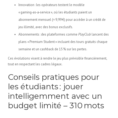
Innovation : les opérateurs testent le modèle
« gaming‑as‑a‑service », où les étudiants paient un
abonnement mensuel (≈ 9,99 €) pour accéder à un crédit de
jeu illimité, avec des bonus exclusifs.
Abonnements : des plateformes comme
PlayClub
lancent des
plans « Premium Student » incluant des tours gratuits chaque
semaine et un cashback de 15 % sur les pertes.
Ces évolutions visent à rendre le jeu plus prévisible financièrement,
tout en respectant les cadres légaux.
Conseils pratiques pour
les étudiants : jouer
intelligemment avec un
budget limité – 310 mots