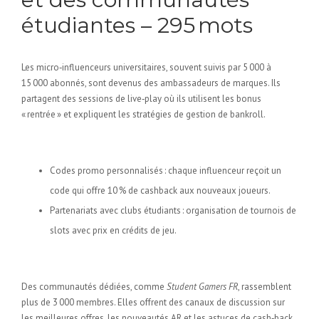
étudiantes – 295 mots
Les micro‑influenceurs universitaires, souvent suivis par 5 000 à
15 000 abonnés, sont devenus des ambassadeurs de marques. Ils
partagent des sessions de live‑play où ils utilisent les bonus
« rentrée » et expliquent les stratégies de gestion de bankroll.
Stratégies d’affiliation
Codes promo personnalisés : chaque influenceur reçoit un
code qui offre 10 % de cashback aux nouveaux joueurs.
Partenariats avec clubs étudiants : organisation de tournois de
slots avec prix en crédits de jeu.
Groupes Discord/Telegram
Des communautés dédiées, comme
Student Gamers FR
, rassemblent
plus de 3 000 membres. Elles offrent des canaux de discussion sur
les meilleures offres, les nouveautés AR et les astuces de cash‑back.