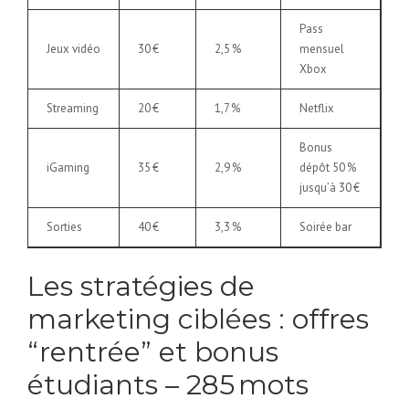
Pass
Jeux vidéo
30 €
2,5 %
mensuel
Xbox
Streaming
20 €
1,7 %
Netflix
Bonus
iGaming
35 €
2,9 %
dépôt 50 %
jusqu’à 30 €
Sorties
40 €
3,3 %
Soirée bar
Les stratégies de
marketing ciblées : offres
“rentrée” et bonus
étudiants – 285 mots