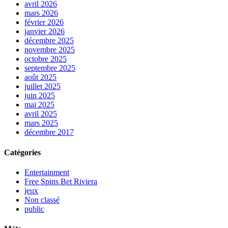
avril 2026
mars 2026
février 2026
janvier 2026
décembre 2025
novembre 2025
octobre 2025
septembre 2025
août 2025
juillet 2025
juin 2025
mai 2025
avril 2025
mars 2025
décembre 2017
Catégories
Entertainment
Free Spins Bet Riviera
jeux
Non classé
public