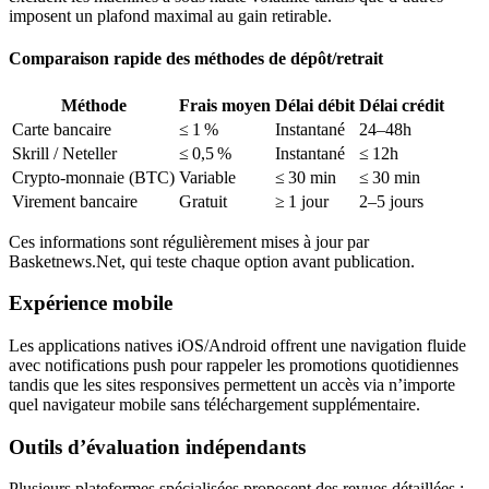
imposent un plafond maximal au gain retirable.
Comparaison rapide des méthodes de dépôt/retrait
Méthode
Frais moyen
Délai débit
Délai crédit
Carte bancaire
≤ 1 %
Instantané
24–48h
Skrill / Neteller
≤ 0,5 %
Instantané
≤ 12h
Crypto‑monnaie (BTC)
Variable
≤ 30 min
≤ 30 min
Virement bancaire
Gratuit
≥ 1 jour
2–5 jours
Ces informations sont régulièrement mises à jour par
Basketnews.Net, qui teste chaque option avant publication.
Expérience mobile
Les applications natives iOS/Android offrent une navigation fluide
avec notifications push pour rappeler les promotions quotidiennes
tandis que les sites responsives permettent un accès via n’importe
quel navigateur mobile sans téléchargement supplémentaire.
Outils d’évaluation indépendants
Plusieurs plateformes spécialisées proposent des revues détaillées :