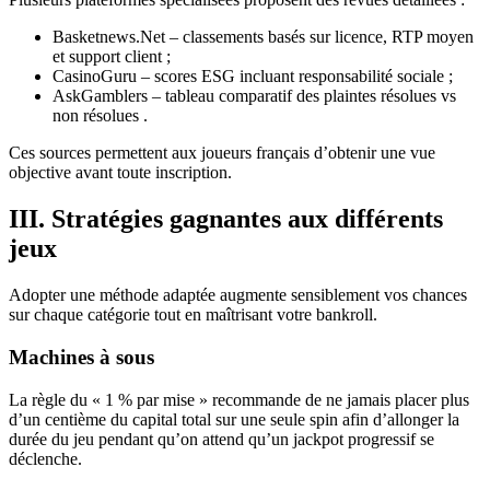
Basketnews.Net – classements basés sur licence, RTP moyen
et support client ;
CasinoGuru – scores ESG incluant responsabilité sociale ;
AskGamblers – tableau comparatif des plaintes résolues vs
non résolues .
Ces sources permettent aux joueurs français d’obtenir une vue
objective avant toute inscription.
III. Stratégies gagnantes aux différents
jeux
Adopter une méthode adaptée augmente sensiblement vos chances
sur chaque catégorie tout en maîtrisant votre bankroll.
Machines à sous
La règle du « 1 % par mise » recommande de ne jamais placer plus
d’un centième du capital total sur une seule spin afin d’allonger la
durée du jeu pendant qu’on attend qu’un jackpot progressif se
déclenche.