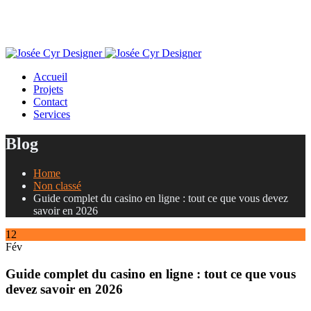
Accueil
Projets
Contact
Services
Blog
Home
Non classé
Guide complet du casino en ligne : tout ce que vous devez
savoir en 2026
12
Fév
Guide complet du casino en ligne : tout ce que vous
devez savoir en 2026