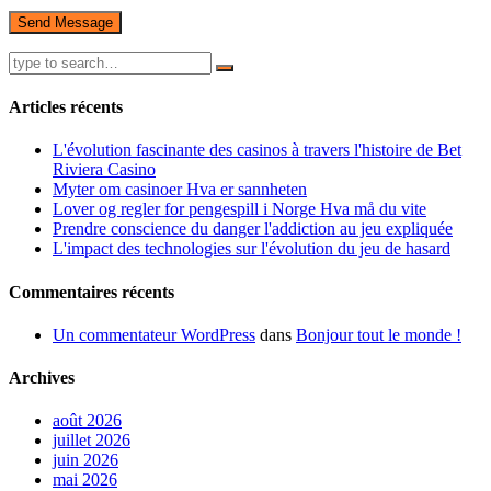
Articles récents
L'évolution fascinante des casinos à travers l'histoire de Bet
Riviera Casino
Myter om casinoer Hva er sannheten
Lover og regler for pengespill i Norge Hva må du vite
Prendre conscience du danger l'addiction au jeu expliquée
L'impact des technologies sur l'évolution du jeu de hasard
Commentaires récents
Un commentateur WordPress
dans
Bonjour tout le monde !
Archives
août 2026
juillet 2026
juin 2026
mai 2026