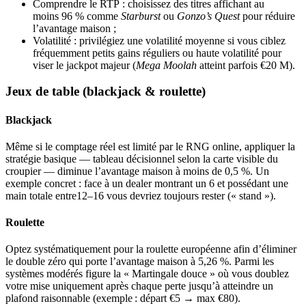
Comprendre le RTP : choisissez des titres affichant au
moins 96 % comme
Starburst
ou
Gonzo’s Quest
pour réduire
l’avantage maison ;
Volatilité : privilégiez une volatilité moyenne si vous ciblez
fréquemment petits gains réguliers ou haute volatilité pour
viser le jackpot majeur (
Mega Moolah
atteint parfois €20 M).
Jeux de table (blackjack & roulette)
Blackjack
Même si le comptage réel est limité par le RNG online, appliquer la
stratégie basique — tableau décisionnel selon la carte visible du
croupier — diminue l’avantage maison à moins de 0,5 %. Un
exemple concret : face à un dealer montrant un 6 et possédant une
main totale entre12–16 vous devriez toujours rester (« stand »).
Roulette
Optez systématiquement pour la roulette européenne afin d’éliminer
le double zéro qui porte l’avantage maison à 5,26 %. Parmi les
systèmes modérés figure la « Martingale douce » où vous doublez
votre mise uniquement après chaque perte jusqu’à atteindre un
plafond raisonnable (exemple : départ €5 → max €80).