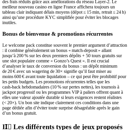
des frais réduits grâce aux améliorations du réseau Layer‑2. Le
meilleur nouveau casino en ligne France affichera toujours un
tableau clair indiquant délais moyens (dépot ≤ 15 min, retrait ≤ 24 h)
ainsi qu’une procédure KYC simplifiée pour éviter les blocages
inutiles.
Bonus de bienvenue & promotions récurrentes
Le welcome pack constitue souvent le premier argument d’attraction
: il combine généralement un bonus « match‑deposit » allant
jusqu’à 200 % sur les deux premiers dépôts + 50 tours gratuits sur
une slot populaire comme « Gonzo’s Quest ». Il est crucial
d’analyser le taux de conversion du bonus : un dépôt minimum
de 20 € avec un wagering de 30× signifie qu’il faut miser au
moins 600 € avant toute liquidation – ce qui peut être prohibitif pour
les petits budgets. Les promotions récurrentes telles que les
cash‑back hebdomadaires (10 % sur pertes nettes), les tournois à
jackpot progressif ou les programmes VIP à paliers offrent quant à
elles une valeur ajoutée durable si leurs exigences restent réalistes
(< 20×). Un bon site indique clairement ces conditions dans une
page dédiée afin d’éviter toute surprise désagréable après le gain
d’un bonus gratuit.
II️⃣ Les différents types de jeux proposés