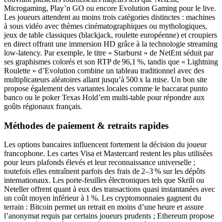
Microgaming, Play’n GO ou encore Evolution Gaming pour le live.
Les joueurs attendent au moins trois catégories distinctes : machines
à sous vidéo avec thèmes cinématographiques ou mythologiques,
jeux de table classiques (blackjack, roulette européenne) et croupiers
en direct offrant une immersion HD grâce à la technologie streaming
low‑latency. Par exemple, le titre « Starburst » de NetEnt séduit par
ses graphismes colorés et son RTP de 96,1 %, tandis que « Lightning
Roulette » d’Evolution combine un tableau traditionnel avec des
multiplicateurs aléatoires allant jusqu’à 500 x la mise. Un bon site
propose également des variantes locales comme le baccarat punto
banco ou le poker Texas Hold’em multi‑table pour répondre aux
goûts régionaux français.
Méthodes de paiement & retraits rapides
Les options bancaires influencent fortement la décision du joueur
francophone. Les cartes Visa et Mastercard restent les plus utilisées
pour leurs plafonds élevés et leur reconnaissance universelle ;
toutefois elles entraînent parfois des frais de 2–3 % sur les dépôts
internationaux. Les porte‑feuilles électroniques tels que Skrill ou
Neteller offrent quant à eux des transactions quasi instantanées avec
un coût moyen inférieur à 1 %. Les cryptomonnaies gagnent du
terrain : Bitcoin permet un retrait en moins d’une heure et assure
l’anonymat requis par certains joueurs prudents ; Ethereum propose