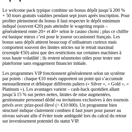
Le welcome pack typique combine un bonus dépôt jusqu’à 200 %
+ 50 tours gratuits valables pendant sept jours après inscription. Pour
profiter pleinement du bonus il faut respecter le dépôt minimum
indiqué (souvent €20) puis atteindre le wagering requis –
généralement entre 20× et 40× selon le casino choisi ; plus ce chiffre
est basique mieux c’est pour le joueur occasionnel français. Les
bonus sans dépôt attirent beaucoup d’utilisateurs curieux mais
comportent souvent des limites strictes sur le retrait maximal
(exemple €50) ainsi que des restrictions sur certaines machines à
sous haute volatilité ; ils restent néanmoins utiles pour tester une
plateforme sans engagement financier initiale.
Les programmes VIP fonctionnent généralement selon un système
par points : chaque €10 misés rapportent un point qui s’accumule
mensuellement et débloque différents paliers (« Silver », « Gold », «
Platinum »). Les avantages varient – cash‑back quotidien allant
jusqu’à 15 % sur pertes nettes, limites de mise augmentées,
gestionnaire personnel dédié ou invitations exclusives à des tournois
privés avec prize‑pool élevé (> €10 000). Un programme bien
structuré indique clairement combien il faut jouer pour passer au
niveau suivant afin d’éviter toute ambiguïté lors du calcul du retour
sur investissement potentiel du statut VIP.