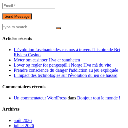
Articles récents
L'évolution fascinante des casinos à travers l'histoire de Bet
Riviera Casino
Myter om casinoer Hva er sannheten
Lover og regler for pengespill i Norge Hva må du vite
Prendre conscience du danger l'addiction au jeu expliquée
L'impact des technologies sur l'évolution du jeu de hasard
Commentaires récents
Un commentateur WordPress
dans
Bonjour tout le monde !
Archives
août 2026
juillet 2026