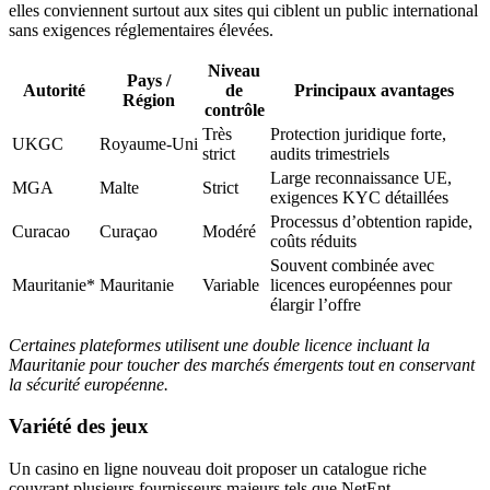
elles conviennent surtout aux sites qui ciblent un public international
sans exigences réglementaires élevées.
Niveau
Pays /
Autorité
de
Principaux avantages
Région
contrôle
Très
Protection juridique forte,
UKGC
Royaume‑Uni
strict
audits trimestriels
Large reconnaissance UE,
MGA
Malte
Strict
exigences KYC détaillées
Processus d’obtention rapide,
Curacao
Curaçao
Modéré
coûts réduits
Souvent combinée avec
Mauritanie*
Mauritanie
Variable
licences européennes pour
élargir l’offre
Certaines plateformes utilisent une double licence incluant la
Mauritanie pour toucher des marchés émergents tout en conservant
la sécurité européenne.
Variété des jeux
Un casino en ligne nouveau doit proposer un catalogue riche
couvrant plusieurs fournisseurs majeurs tels que NetEnt,