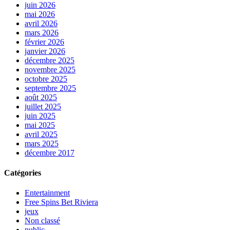
juin 2026
mai 2026
avril 2026
mars 2026
février 2026
janvier 2026
décembre 2025
novembre 2025
octobre 2025
septembre 2025
août 2025
juillet 2025
juin 2025
mai 2025
avril 2025
mars 2025
décembre 2017
Catégories
Entertainment
Free Spins Bet Riviera
jeux
Non classé
public