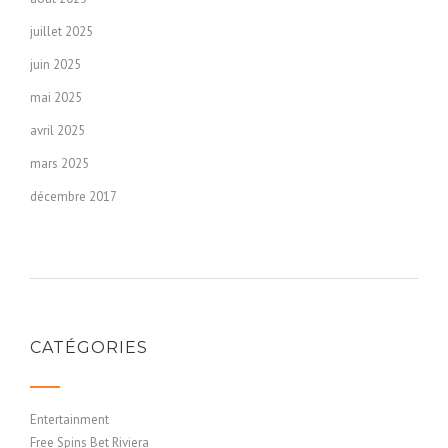
juillet 2025
juin 2025
mai 2025
avril 2025
mars 2025
décembre 2017
CATÉGORIES
Entertainment
Free Spins Bet Riviera