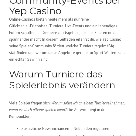
Community‑Events bei
Yep Casino
Online‑Casinos bieten heute mehr als nur reine
Glücksspiel‑Erlebnisse. Turniere, Live‑Events und ein lebendiges
Forum schaffen ein Gemeinschaftsgefühl, das das Spielen noch
spannender macht. In diesem Leitfaden erfährst du, wie Yep Casino
seine Spieler‑Community fördert, welche Turniere regelmäßig
stattfinden und warum diese Angebote gerade für Sport‑Wetten‑Fans
ein echter Gewinn sind.
Warum Turniere das
Spielerlebnis verändern
Viele Spieler fragen sich:
Warum sollte ich an einem Turnier teilnehmen,
wenn ich doch alleine spielen kann?
Die Antwort liegt in drei
Kernpunkten:
Zusätzliche Gewinnchancen – Neben den regulären