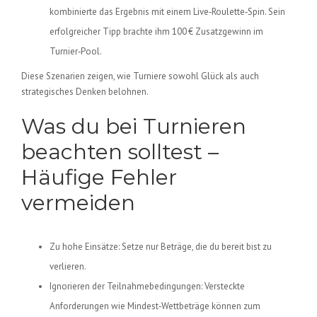
kombinierte das Ergebnis mit einem Live‑Roulette‑Spin. Sein
erfolgreicher Tipp brachte ihm 100 € Zusatzgewinn im
Turnier‑Pool.
Diese Szenarien zeigen, wie Turniere sowohl Glück als auch
strategisches Denken belohnen.
Was du bei Turnieren
beachten solltest –
Häufige Fehler
vermeiden
Zu hohe Einsätze: Setze nur Beträge, die du bereit bist zu
verlieren.
Ignorieren der Teilnahmebedingungen: Versteckte
Anforderungen wie Mindest‑Wettbeträge können zum