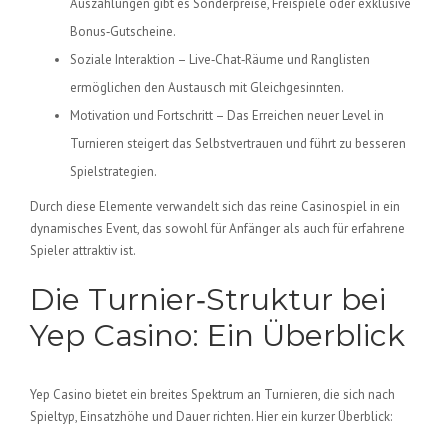
Auszahlungen gibt es Sonderpreise, Freispiele oder exklusive
Bonus‑Gutscheine.
Soziale Interaktion – Live‑Chat‑Räume und Ranglisten
ermöglichen den Austausch mit Gleichgesinnten.
Motivation und Fortschritt – Das Erreichen neuer Level in
Turnieren steigert das Selbstvertrauen und führt zu besseren
Spielstrategien.
Durch diese Elemente verwandelt sich das reine Casinospiel in ein
dynamisches Event, das sowohl für Anfänger als auch für erfahrene
Spieler attraktiv ist.
Die Turnier‑Struktur bei
Yep Casino: Ein Überblick
Yep Casino bietet ein breites Spektrum an Turnieren, die sich nach
Spieltyp, Einsatzhöhe und Dauer richten. Hier ein kurzer Überblick: