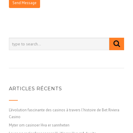
ARTICLES RÉCENTS
L'évolution fascinante des casinos à travers l'histoire de Bet Riviera
Casino
Myter om casinoer Hva er sannheten