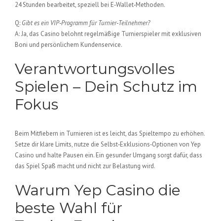
24 Stunden bearbeitet, speziell bei E‑Wallet‑Methoden.
Q:
Gibt es ein VIP‑Programm für Turnier‑Teilnehmer?
A: Ja, das Casino belohnt regelmäßige Turnierspieler mit exklusiven
Boni und persönlichem Kundenservice.
Verantwortungsvolles
Spielen – Dein Schutz im
Fokus
Beim Mitfiebern in Turnieren ist es leicht, das Spieltempo zu erhöhen.
Setze dir klare Limits, nutze die Selbst‑Exklusions‑Optionen von Yep
Casino und halte Pausen ein. Ein gesunder Umgang sorgt dafür, dass
das Spiel Spaß macht und nicht zur Belastung wird.
Warum Yep Casino die
beste Wahl für