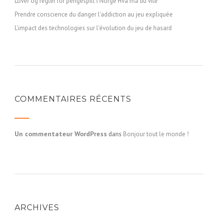
Lover og regler for pengespill i Norge Hva må du vite
Prendre conscience du danger l'addiction au jeu expliquée
L'impact des technologies sur l'évolution du jeu de hasard
COMMENTAIRES RÉCENTS
Un commentateur WordPress
dans
Bonjour tout le monde !
ARCHIVES