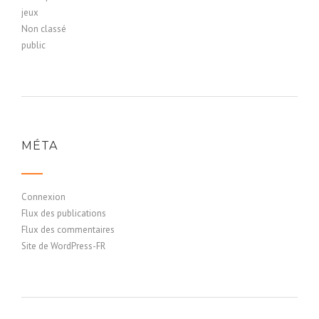
jeux
Non classé
public
MÉTA
Connexion
Flux des publications
Flux des commentaires
Site de WordPress-FR