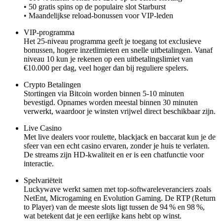
• 50 gratis spins op de populaire slot Starburst
• Maandelijkse reload‑bonussen voor VIP‑leden
VIP‑programma
Het 25‑niveau programma geeft je toegang tot exclusieve
bonussen, hogere inzetlimieten en snelle uitbetalingen. Vanaf
niveau 10 kun je rekenen op een uitbetalingslimiet van
€10.000 per dag, veel hoger dan bij reguliere spelers.
Crypto Betalingen
Stortingen via Bitcoin worden binnen 5‑10 minuten
bevestigd. Opnames worden meestal binnen 30 minuten
verwerkt, waardoor je winsten vrijwel direct beschikbaar zijn.
Live Casino
Met live dealers voor roulette, blackjack en baccarat kun je de
sfeer van een echt casino ervaren, zonder je huis te verlaten.
De streams zijn HD‑kwaliteit en er is een chatfunctie voor
interactie.
Spelvariëteit
Luckywave werkt samen met top‑softwareleveranciers zoals
NetEnt, Microgaming en Evolution Gaming. De RTP (Return
to Player) van de meeste slots ligt tussen de 94 % en 98 %,
wat betekent dat je een eerlijke kans hebt op winst.