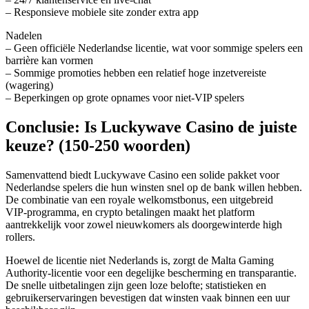
– Responsieve mobiele site zonder extra app
Nadelen
– Geen officiële Nederlandse licentie, wat voor sommige spelers een
barrière kan vormen
– Sommige promoties hebben een relatief hoge inzetvereiste
(wagering)
– Beperkingen op grote opnames voor niet‑VIP spelers
Conclusie: Is Luckywave Casino de juiste
keuze? (150‑250 woorden)
Samenvattend biedt Luckywave Casino een solide pakket voor
Nederlandse spelers die hun winsten snel op de bank willen hebben.
De combinatie van een royale welkomstbonus, een uitgebreid
VIP‑programma, en crypto betalingen maakt het platform
aantrekkelijk voor zowel nieuwkomers als doorgewinterde high
rollers.
Hoewel de licentie niet Nederlands is, zorgt de Malta Gaming
Authority‑licentie voor een degelijke bescherming en transparantie.
De snelle uitbetalingen zijn geen loze belofte; statistieken en
gebruikerservaringen bevestigen dat winsten vaak binnen een uur