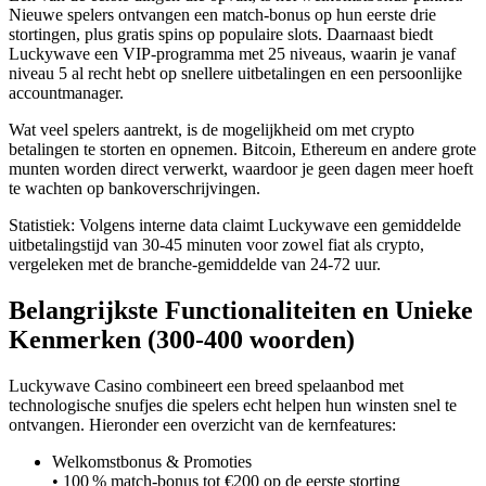
Nieuwe spelers ontvangen een match‑bonus op hun eerste drie
stortingen, plus gratis spins op populaire slots. Daarnaast biedt
Luckywave een VIP‑programma met 25 niveaus, waarin je vanaf
niveau 5 al recht hebt op snellere uitbetalingen en een persoonlijke
accountmanager.
Wat veel spelers aantrekt, is de mogelijkheid om met crypto
betalingen te storten en opnemen. Bitcoin, Ethereum en andere grote
munten worden direct verwerkt, waardoor je geen dagen meer hoeft
te wachten op bankoverschrijvingen.
Statistiek: Volgens interne data claimt Luckywave een gemiddelde
uitbetalingstijd van 30‑45 minuten voor zowel fiat als crypto,
vergeleken met de branche‑gemiddelde van 24‑72 uur.
Belangrijkste Functionaliteiten en Unieke
Kenmerken (300‑400 woorden)
Luckywave Casino combineert een breed spelaanbod met
technologische snufjes die spelers echt helpen hun winsten snel te
ontvangen. Hieronder een overzicht van de kernfeatures:
Welkomstbonus & Promoties
• 100 % match‑bonus tot €200 op de eerste storting