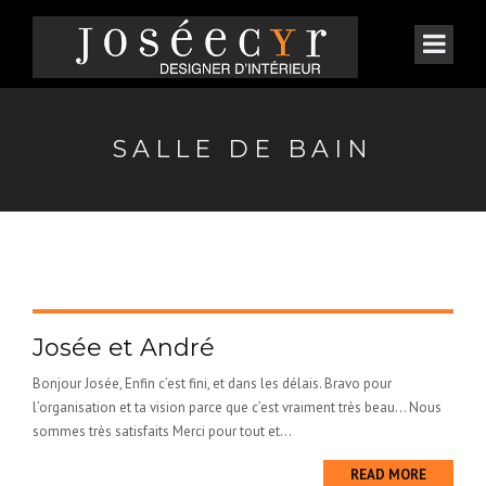
SALLE DE BAIN
Josée et André
Bonjour Josée, Enfin c’est fini, et dans les délais. Bravo pour
l’organisation et ta vision parce que c’est vraiment très beau… Nous
sommes très satisfaits Merci pour tout et...
READ MORE