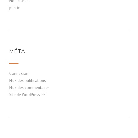
Non classé
public
MÉTA
Connexion
Flux des publications
Flux des commentaires
Site de WordPress-FR