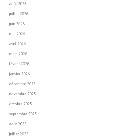
août 2026
juillet 2026
juin 2026
mai 2026
avril 2026
mars 2026
février 2026
janvier 2026
décembre 2025
novembre 2025
octobre 2025
septembre 2025
août 2025
juillet 2025