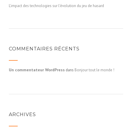
L'impact des technologies sur l'évolution du jeu de hasard
COMMENTAIRES RÉCENTS
Un commentateur WordPress
dans
Bonjour tout le monde !
ARCHIVES