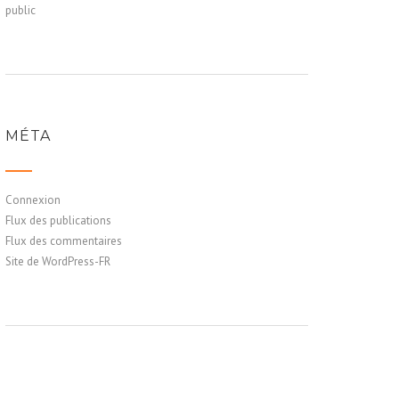
public
MÉTA
Connexion
Flux des publications
Flux des commentaires
Site de WordPress-FR