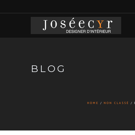
BLOG
HOME
NON CLASSÉ