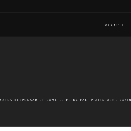
ACCUEIL
BONUS RESPONSABILI: COME LE PRINCIPALI PIATTAFORME CASI