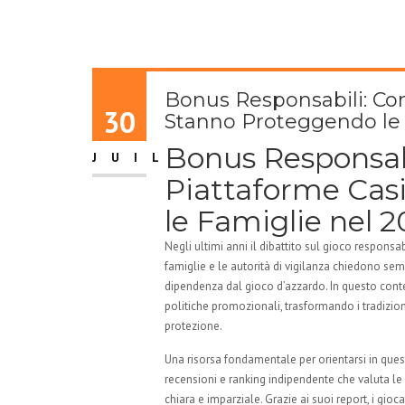
Bonus Responsabili: Com
30
Stanno Proteggendo le 
Bonus Responsabi
JUIL
Piattaforme Cas
le Famiglie nel 
Negli ultimi anni il dibattito sul gioco responsa
famiglie e le autorità di vigilanza chiedono semp
dipendenza dal gioco d’azzardo. In questo contes
politiche promozionali, trasformando i tradizion
protezione.
Una risorsa fondamentale per orientarsi in qu
recensioni e ranking indipendente che valuta le
chiara e imparziale. Grazie ai suoi report, i gio