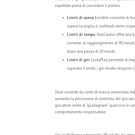
rispettate prima di concedere il premio.
Limiti di spesa
: EuroBet consente di fis
supera la soglia, il cashback viene sosp
Limiti di tempo
: StarCasino offre una 
corrente; al raggiungimento di 90 minuti, 
dopo una pausa di 20 minuti.
Limiti di giri
: LuckyPlay permette di imp
superato il limite, i giri residui vengono c
Impatto psicologico
Studi condotti da centri di ricerca universitari i
aumenta la percezione di controllo del giocator
giocatore sente di “guadagnare” qualcosa in cam
comportamento responsabile.
Case study
Una piattaforma emergente, “PlaySafe”, ha introd