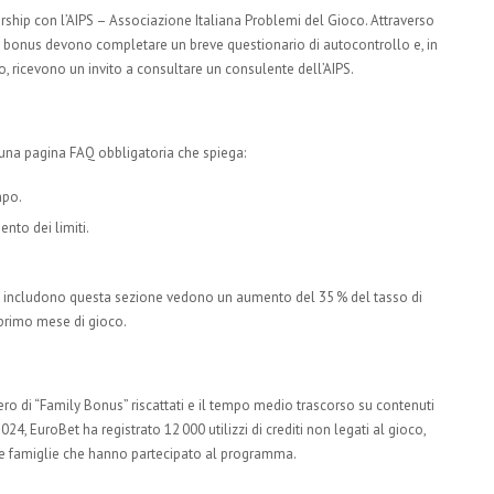
ership con l’AIPS – Associazione Italiana Problemi del Gioco. Attraverso
un bonus devono completare un breve questionario di autocontrollo e, in
, ricevono un invito a consultare un consulente dell’AIPS.
 educativo obbligatorio
 una pagina FAQ obbligatoria che spiega:
mpo.
to dei limiti.
che includono questa sezione vedono un aumento del 35 % del tasso di
 primo mese di gioco.
a
o di “Family Bonus” riscattati e il tempo medio trascorso su contenuti
24, EuroBet ha registrato 12 000 utilizzi di crediti non legati al gioco,
le famiglie che hanno partecipato al programma.