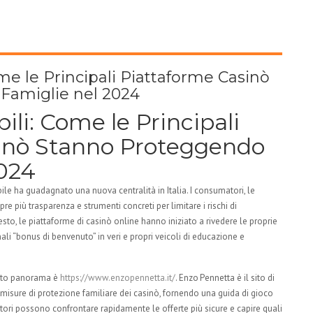
e le Principali Piattaforme Casinò
Famiglie nel 2024
li: Come le Principali
inò Stanno Proteggendo
2024
bile ha guadagnato una nuova centralità in Italia. I consumatori, le
re più trasparenza e strumenti concreti per limitare i rischi di
to, le piattaforme di casinò online hanno iniziato a rivedere le proprie
ali “bonus di benvenuto” in veri e propri veicoli di educazione e
esto panorama è
https://www.enzopennetta.it/
. Enzo Pennetta è il sito di
 misure di protezione familiare dei casinò, fornendo una guida di gioco
catori possono confrontare rapidamente le offerte più sicure e capire quali