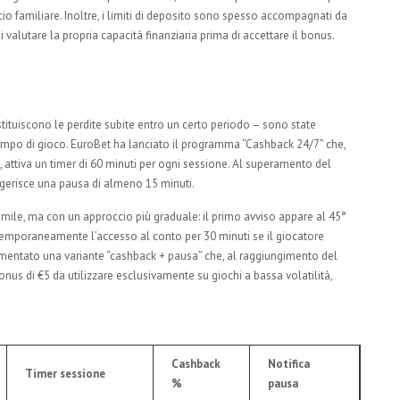
o familiare. Inoltre, i limiti di deposito sono spesso accompagnati da
 valutare la propria capacità finanziaria prima di accettare il bonus.
Cashback con Controlli di Tempo di
tituiscono le perdite subite entro un certo periodo – sono state
empo di gioco. EuroBet ha lanciato il programma “Cashback 24/7” che,
li, attiva un timer di 60 minuti per ogni sessione. Al superamento del
uggerisce una pausa di almeno 15 minuti.
mile, ma con un approccio più graduale: il primo avviso appare al 45°
 temporaneamente l’accesso al conto per 30 minuti se il giocatore
rimentato una variante “cashback + pausa” che, al raggiungimento del
onus di €5 da utilizzare esclusivamente su giochi a bassa volatilità,
Cashback
Notifica
Timer sessione
%
pausa