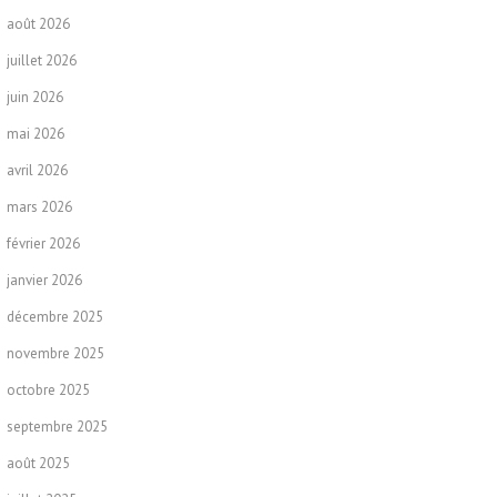
août 2026
juillet 2026
juin 2026
mai 2026
avril 2026
mars 2026
février 2026
janvier 2026
décembre 2025
novembre 2025
octobre 2025
septembre 2025
août 2025