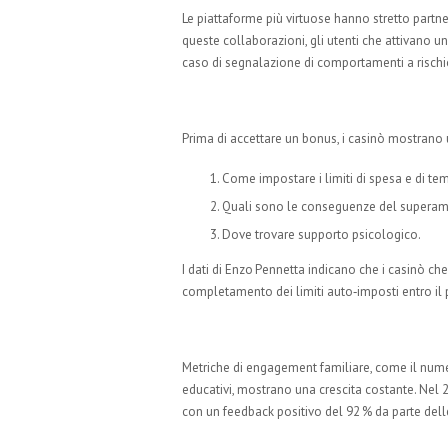
Le piattaforme più virtuose hanno stretto partn
queste collaborazioni, gli utenti che attivano 
caso di segnalazione di comportamenti a rischio
Sezione FAQ e materiale
Prima di accettare un bonus, i casinò mostrano
Come impostare i limiti di spesa e di te
Quali sono le conseguenze del superamen
Dove trovare supporto psicologico.
I dati di Enzo Pennetta indicano che i casinò 
completamento dei limiti auto‑imposti entro il
Valutazione dell’efficaci
Metriche di engagement familiare, come il numer
educativi, mostrano una crescita costante. Nel 20
con un feedback positivo del 92 % da parte del