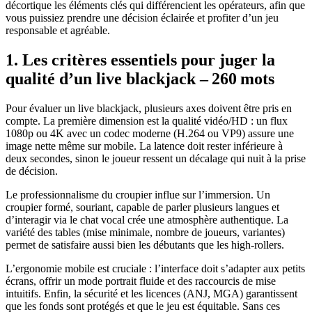
décortique les éléments clés qui différencient les opérateurs, afin que
vous puissiez prendre une décision éclairée et profiter d’un jeu
responsable et agréable.
1. Les critères essentiels pour juger la
qualité d’un live blackjack – 260 mots
Pour évaluer un live blackjack, plusieurs axes doivent être pris en
compte. La première dimension est la qualité vidéo/HD : un flux
1080p ou 4K avec un codec moderne (H.264 ou VP9) assure une
image nette même sur mobile. La latence doit rester inférieure à
deux secondes, sinon le joueur ressent un décalage qui nuit à la prise
de décision.
Le professionnalisme du croupier influe sur l’immersion. Un
croupier formé, souriant, capable de parler plusieurs langues et
d’interagir via le chat vocal crée une atmosphère authentique. La
variété des tables (mise minimale, nombre de joueurs, variantes)
permet de satisfaire aussi bien les débutants que les high‑rollers.
L’ergonomie mobile est cruciale : l’interface doit s’adapter aux petits
écrans, offrir un mode portrait fluide et des raccourcis de mise
intuitifs. Enfin, la sécurité et les licences (ANJ, MGA) garantissent
que les fonds sont protégés et que le jeu est équitable. Sans ces