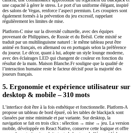
une capacité à gérer le stress. Le port d’un uniforme élégant, inspiré
des salons de Vegas, renforce l’aspect premium. Les croupiers sont
également formés à la prévention du jeu excessif, rappelant
régulièrement les limites de mise.
Platform‑C mise sur la diversité culturelle, avec des équipes
provenant de Philippines, de Russie et du Brésil. Cette mixité se
traduit par un multilinguisme naturel : le même tableau peut être
animé en français, en allemand ou en portugais selon la préférence
du joueur. Le décor, quant à lui, adopte un style lounge moderne,
avec des éclairages LED qui changent de couleur en fonction du
résultat de la main. Maison Blanche.Fr souligne que la qualité de
l’interaction humaine reste le facteur décisif pour la majorité des
joueurs français.
5. Ergonomie et expérience utilisateur sur
desktop & mobile – 310 mots
L’interface doit être à la fois esthétique et fonctionnelle. Platform‑A
propose un tableau de bord épuré, où les tables de blackjack sont
classées par mise minimale et par variante. Sur desktop, la
navigation se fait en trois clics : sélection → mise → jeu. La version
mobile, développée en React Native, conserve cette logique et offre