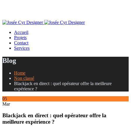
Accueil
Projets
Contact
Services
Blog
Home
Non classé
Blackjack en direct : quel opérateur offre la meilleure
expérience ?
05
Mar
Blackjack en direct : quel opérateur offre la
meilleure expérience ?