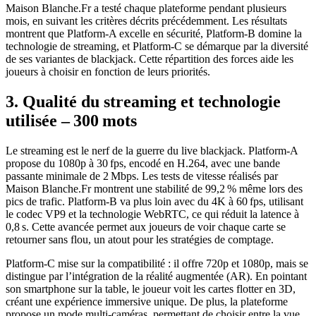
Maison Blanche.Fr a testé chaque plateforme pendant plusieurs
mois, en suivant les critères décrits précédemment. Les résultats
montrent que Platform‑A excelle en sécurité, Platform‑B domine la
technologie de streaming, et Platform‑C se démarque par la diversité
de ses variantes de blackjack. Cette répartition des forces aide les
joueurs à choisir en fonction de leurs priorités.
3. Qualité du streaming et technologie
utilisée – 300 mots
Le streaming est le nerf de la guerre du live blackjack. Platform‑A
propose du 1080p à 30 fps, encodé en H.264, avec une bande
passante minimale de 2 Mbps. Les tests de vitesse réalisés par
Maison Blanche.Fr montrent une stabilité de 99,2 % même lors des
pics de trafic. Platform‑B va plus loin avec du 4K à 60 fps, utilisant
le codec VP9 et la technologie WebRTC, ce qui réduit la latence à
0,8 s. Cette avancée permet aux joueurs de voir chaque carte se
retourner sans flou, un atout pour les stratégies de comptage.
Platform‑C mise sur la compatibilité : il offre 720p et 1080p, mais se
distingue par l’intégration de la réalité augmentée (AR). En pointant
son smartphone sur la table, le joueur voit les cartes flotter en 3D,
créant une expérience immersive unique. De plus, la plateforme
propose un mode multi‑caméras, permettant de choisir entre la vue