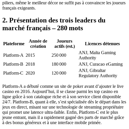
piliers, même le meilleur décor ne suffit pas à convaincre les joueurs
français exigeants.
2. Présentation des trois leaders du
marché français – 280 mots
Année de
Joueurs
Plateforme
Licences détenues
création
actifs (est.)
ANJ, Malta Gaming
Platform‑A
2015
250 000
Authority
Platform‑B
2018
180 000
ANJ, Curacao eGaming
ANJ, Gibraltar
Platform‑C
2020
120 000
Regulatory Authority
Platform‑A a débuté comme un site de poker avant d’ajouter le live
casino en 2016. Aujourd’hui, il se classe parmi les top casino en
ligne grâce à son catalogue riche et à son service client disponible
24/7. Platform‑B, quant à elle, s’est spécialisée dès le départ dans les
jeux en direct, misant sur une technologie de streaming propriétaire
qui promet une latence ultra‑faible. Enfin, Platform‑C est le plus
jeune entrant, mais il a rapidement gagné des parts de marché grâce
à des bonus généreux et à une interface mobile primée.