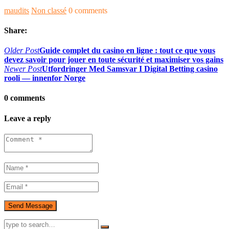
maudits
Non classé
0 comments
Share:
Navigation
Older Post
Guide complet du casino en ligne : tout ce que vous
devez savoir pour jouer en toute sécurité et maximiser vos gains
de
Newer Post
Utfordringer Med Samsvar I Digital Betting casino
l’article
rooli — innenfor Norge
0 comments
Leave a reply